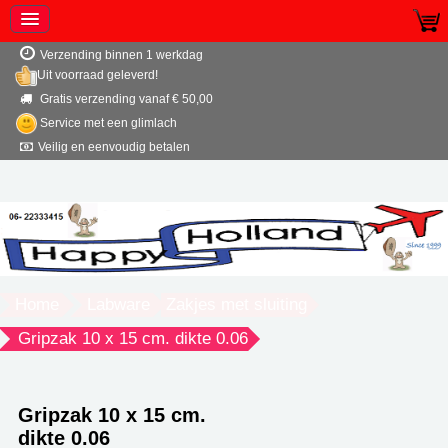
Verzending binnen 1 werkdag
Uit voorraad geleverd!
Gratis verzending vanaf € 50,00
Service met een glimlach
Veilig en eenvoudig betalen
Home
Labware
Zakjes met sluiting
Gripzak 10 x 15 cm. dikte 0.06
Gripzak 10 x 15 cm.
dikte 0.06