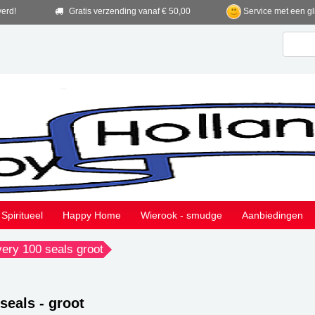
verd!
Gratis verzending vanaf € 50,00
Service met een gl
Spiritueel
Happy Home
Wierook - smudge
Aanbiedingen
very 100 seals groot
 seals - groot