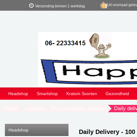
Uit voorraad gele
Verzending binnen 1 werkdag
Headshop
Smartshop
Kratom Soorten
Gezondheid
Home
Labware
Mini envelopjes sealtjes
Daily deli
Headshop
Daily Delivery - 100