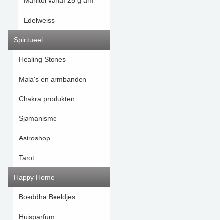
Manitol vanaf 25 gram
Edelweiss
Spiritueel
Healing Stones
Mala's en armbanden
Chakra produkten
Sjamanisme
Astroshop
Tarot
Happy Home
Boeddha Beeldjes
Huisparfum