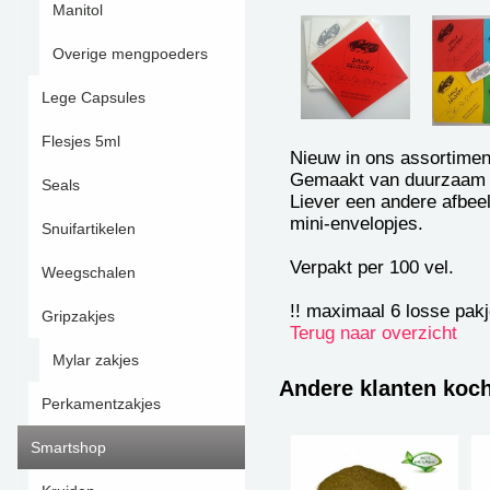
Manitol
Overige mengpoeders
Lege Capsules
Flesjes 5ml
Nieuw in ons assortimen
Gemaakt van duurzaam en
Seals
Liever een andere afbeel
mini-envelopjes.
Snuifartikelen
Verpakt per 100 vel.
Weegschalen
!! maximaal 6 losse pakje
Gripzakjes
Terug naar overzicht
Mylar zakjes
Andere klanten koc
Perkamentzakjes
Smartshop