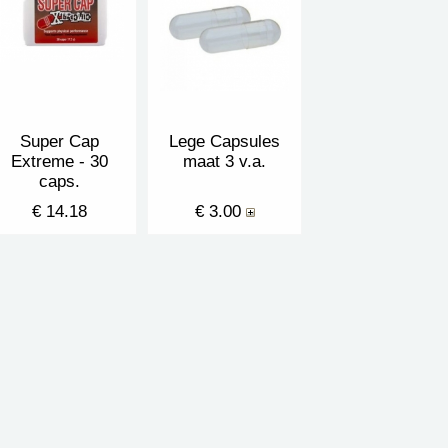
Super Cap
Lege Capsules
Extreme - 30
maat 3 v.a.
caps.
€ 14.18
€ 3.00