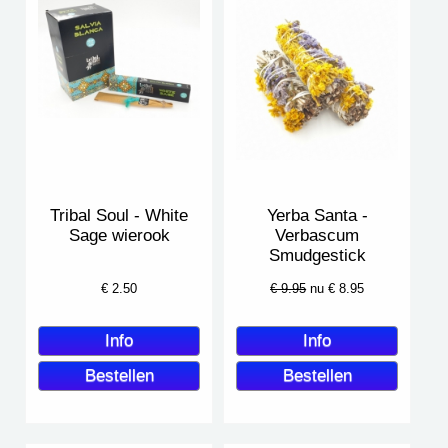
Tribal Soul - White
Yerba Santa -
Sage wierook
Verbascum
Smudgestick
€
2.50
€ 9.95
nu €
8.95