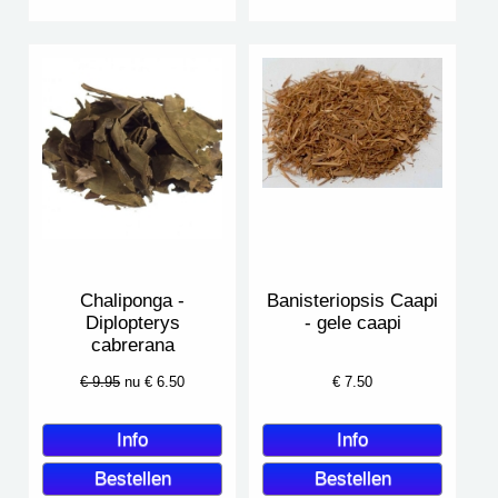
Chaliponga -
Banisteriopsis Caapi
Diplopterys
- gele caapi
cabrerana
€ 9.95
nu €
6.50
€
7.50