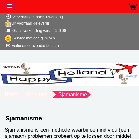
Verzending binnen 1 werkdag
Uit voorraad geleverd!
Gratis verzending vanaf € 50,00
Service met een glimlach
Veilig en eenvoudig betalen
Home
Spiritueel
Sjamanisme
Sjamanisme
Sjamanisme is een methode waarbij een individu (een
sjamaan) problemen probeert op te lossen door middel