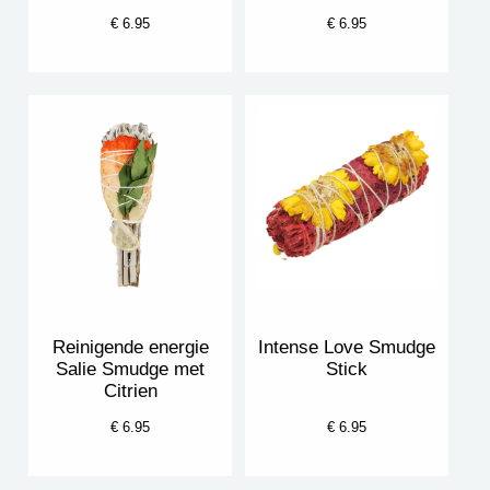
€ 6.95
€ 6.95
Reinigende energie
Intense Love Smudge
Salie Smudge met
Stick
Citrien
€ 6.95
€ 6.95