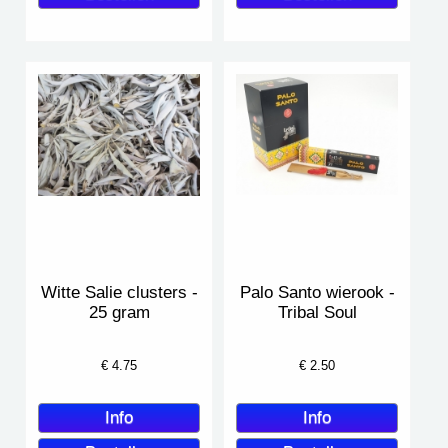
Witte Salie clusters -
Palo Santo wierook -
25 gram
Tribal Soul
€
4.75
€
2.50