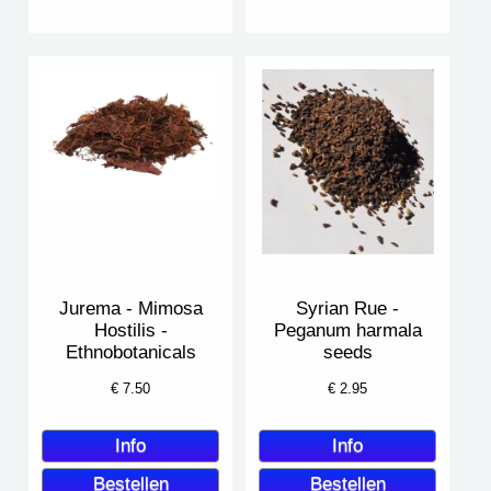
Jurema - Mimosa
Syrian Rue -
Hostilis -
Peganum harmala
Ethnobotanicals
seeds
€
7.50
€
2.95