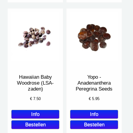
Hawaiian Baby
Yopo -
Woodrose (LSA-
Anadenanthera
zaden)
Peregrina Seeds
€
7.50
€
5.95