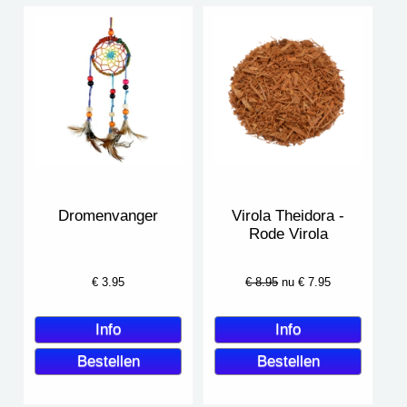
Dromenvanger
Virola Theidora -
Rode Virola
€
3.95
€ 8.95
nu €
7.95