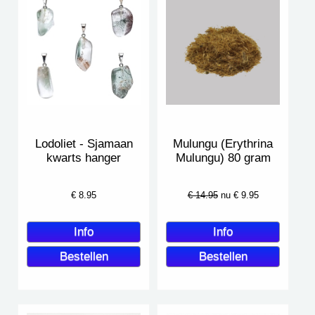
Lodoliet - Sjamaan
Mulungu (Erythrina
kwarts hanger
Mulungu) 80 gram
€
8.95
€ 14.95
nu €
9.95