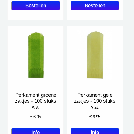
Perkament groene
Perkament gele
zakjes - 100 stuks
zakjes - 100 stuks
v.a.
v.a.
€
6.95
€
6.95