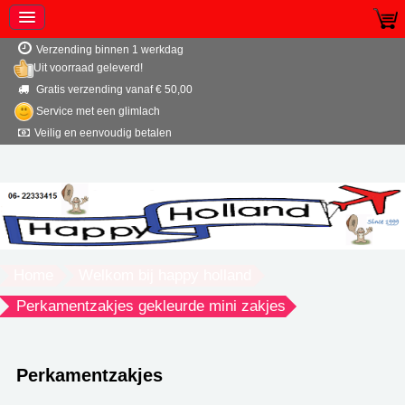
Verzending binnen 1 werkdag
Uit voorraad geleverd!
Gratis verzending vanaf € 50,00
Service met een glimlach
Veilig en eenvoudig betalen
Home
Welkom bij happy holland
Perkamentzakjes gekleurde mini zakjes
Perkamentzakjes