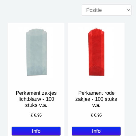
Perkament zakjes
Perkament rode
lichtblauw - 100
zakjes - 100 stuks
stuks v.a.
v.a.
€
6.95
€
6.95