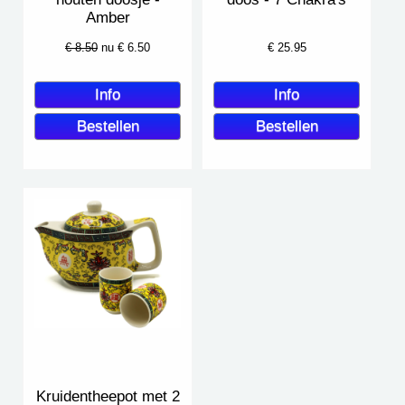
Amber
€ 8.50
nu €
6.50
€
25.95
Kruidentheepot met 2