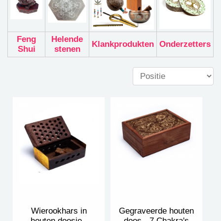
Feng
Helende
Klankprodukten
Onderzetters
Shui
stenen
Wierookhars in
Gegraveerde houten
houten doosje -
doos - 7 Chakra's