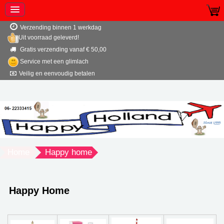
Verzending binnen 1 werkdag
Uit voorraad geleverd!
Gratis verzending vanaf € 50,00
Service met een glimlach
Veilig en eenvoudig betalen
Home
Happy home
Happy Home