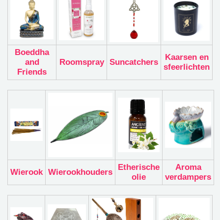
Boeddha
Kaarsen en
and
Roomspray
Suncatchers
sfeerlichten
Friends
Etherische
Aroma
Wierook
Wierookhouders
olie
verdampers