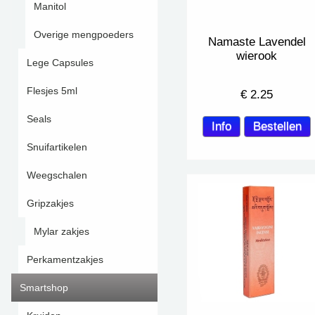
Manitol
Overige mengpoeders
Namaste Lavendel
wierook
Lege Capsules
Flesjes 5ml
€
2.25
Seals
Snuifartikelen
Weegschalen
Gripzakjes
Mylar zakjes
Perkamentzakjes
Smartshop