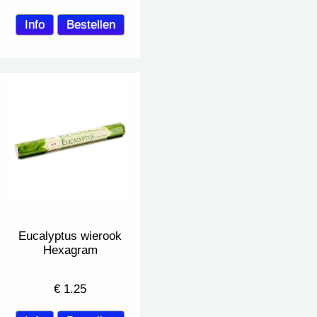
Eucalyptus wierook
Hexagram
€
1.25