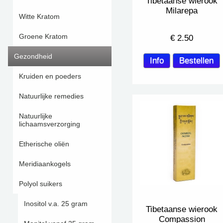
Tibetaanse wierook
Milarepa
Witte Kratom
Groene Kratom
€
2.50
Gezondheid
Kruiden en poeders
Natuurlijke remedies
Natuurlijke
lichaamsverzorging
Etherische oliën
Meridiaankogels
Polyol suikers
Inositol v.a. 25 gram
Tibetaanse wierook
Compassion