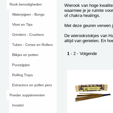
Rook benodigheden
Wierook van hoge kwalitei
waarmee je je ruimte voorz
Waterpijpen - Bongs
of chakra-healings.
Vloei en Tips
Met deze geuren verwen je
Grinders - Crushers
De wierookstokjes van Hap
altijd van genieten. En h
Tubes - Cones en Rollers
1
-
2
-
Volgende
Blikjes en potten
Puurpijpjes
Rolling Trays
Extractors en pollen pers
Poeder supplementen
Inositol