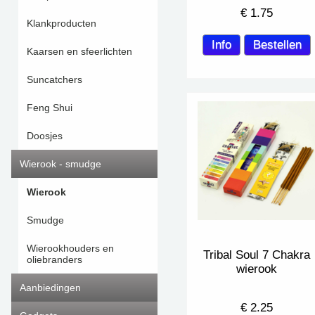
€
1.75
Klankproducten
Kaarsen en sfeerlichten
Suncatchers
Feng Shui
Doosjes
Wierook - smudge
Wierook
Smudge
Wierookhouders en
Tribal Soul 7 Chakra
oliebranders
wierook
Aanbiedingen
€
2.25