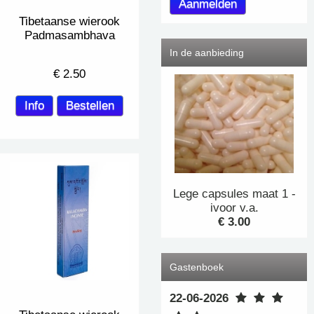
Tibetaanse wierook
Padmasambhava
In de aanbieding
€
2.50
Lege capsules maat 1 -
ivoor v.a.
€ 3.00
Gastenboek
22-06-2026