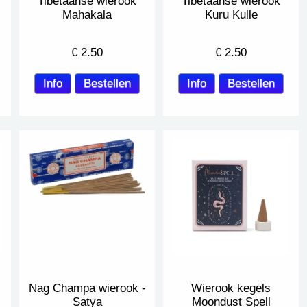
Tibetaanse wierook
Tibetaanse wierook
Mahakala
Kuru Kulle
€
2.50
€
2.50
Nag Champa wierook -
Wierook kegels
Satya
Moondust Spell