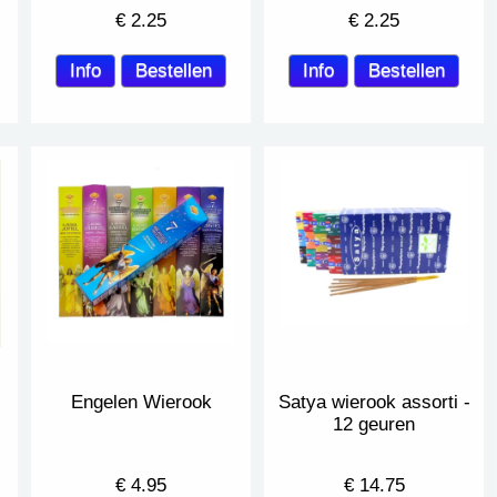
€
2.25
€
2.25
Engelen Wierook
Satya wierook assorti -
12 geuren
€
4.95
€
14.75