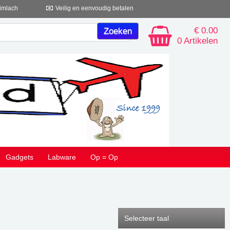
imlach
Veilig en eenvoudig betalen
€ 0.00
0 Artikelen
Gadgets
Labware
Op = Op
Selecteer taal