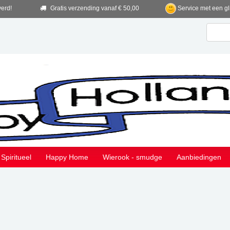
verd!
Gratis verzending vanaf € 50,00
Service met een gl
Spiritueel
Happy Home
Wierook - smudge
Aanbiedingen