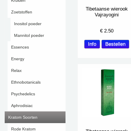
Kruiden
Tibetaanse wierook
Zoetstoffen
Vajrayogini
Inositol poeder
€
2.50
Mannitol poeder
Essences
Energy
Relax
Ethnobotanicals
Psychedelics
Aphrodisiac
Kratom Soorten
Rode Kratom