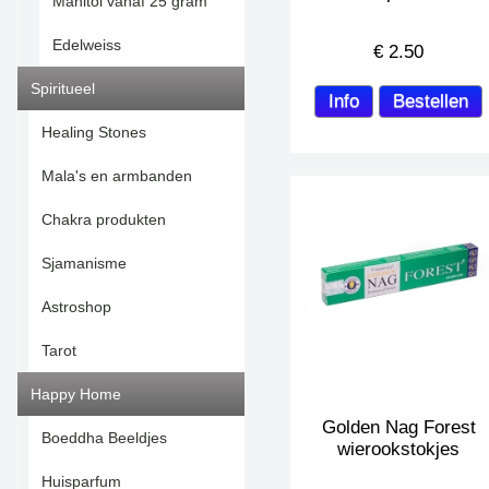
Manitol vanaf 25 gram
Edelweiss
€
2.50
Spiritueel
Healing Stones
Mala's en armbanden
Chakra produkten
Sjamanisme
Astroshop
Tarot
Happy Home
Golden Nag Forest
Boeddha Beeldjes
wierookstokjes
Huisparfum