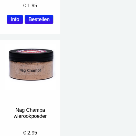
€
1.95
Nag Champa
wierookpoeder
€
2.95