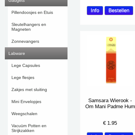
Gadgets
Pillendoosjes en Etuis
Sleutelhangers en
Magneten
Zonnevangers
Labware
Lege Capsules
Lege flesjes
Zakjes met sluiting
Samsara Wierook -
Mini Envelopjes
Om Mani Padme Hum
Weegschalen
€
1.95
Vacuüm Potten en
Strijkzakken