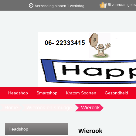
Uit voorraad gele
Verzending binnen 1 werkdag
Headshop
Smartshop
Kratom Soorten
Gezondheid
Home
Wierook en smudge
Wierook
Headshop
Wierook