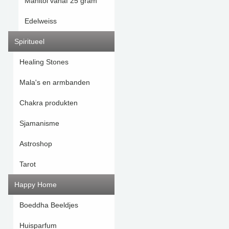
Manitol vanaf 25 gram
Edelweiss
Spiritueel
Healing Stones
Mala's en armbanden
Chakra produkten
Sjamanisme
Astroshop
Tarot
Happy Home
Boeddha Beeldjes
Huisparfum