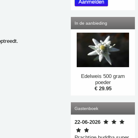
In de aanbieding
optreedt.
Edelweis 500 gram
poeder
€ 29.95
Gastenboek
22-06-2026
Prachtige buddha super