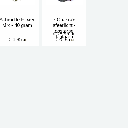
Aphrodite Elixier
7 Chakra's
Mix - 40 gram
sfeerlicht -
oosterse
€ 25.95
nu
lantaarn
€ 6.95
€ 20.95