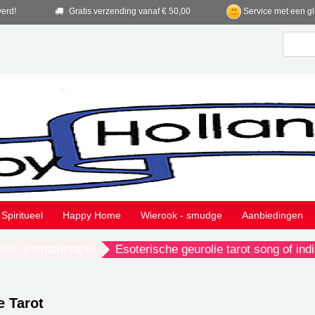
verd!
Gratis verzending vanaf € 50,00
Service met een gl
Spiritueel
Happy Home
Wierook - smudge
Aanbiedingen
olie aromatherapie
Esoterische geurolie tarot song of ind
e Tarot