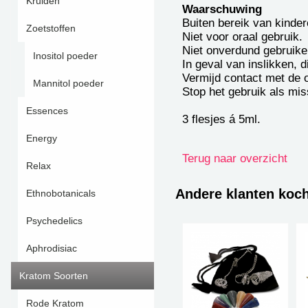
Kruiden
Waarschuwing
Buiten bereik van kinde
Zoetstoffen
Niet voor oraal gebruik.
Niet onverdund gebruike
Inositol poeder
In geval van inslikken, 
Vermijd contact met de 
Mannitol poeder
Stop het gebruik als miss
Essences
3 flesjes á 5ml.
Energy
Terug naar overzicht
Relax
Andere klanten koc
Ethnobotanicals
Psychedelics
Aphrodisiac
Kratom Soorten
Rode Kratom