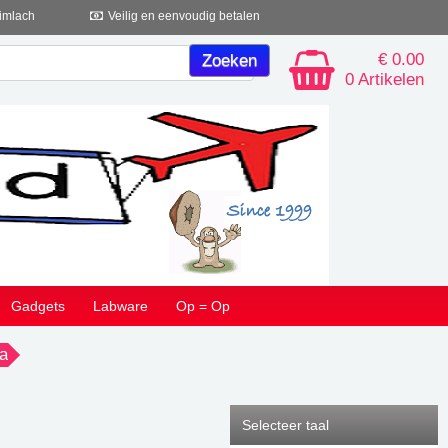
imlach
Veilig en eenvoudig betalen
€ 0.00
0 Artikelen
Gadgets
Labware
Op = Op
ia
Selecteer taal