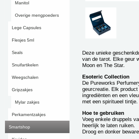
Manitol
Overige mengpoeders
Lege Capsules
Flesjes 5ml
Deze unieke geschenkdo
Seals
van de tarot. Elke geur 
Moon en The Star.
Snuifartikelen
Esoteric Collection
Weegschalen
De Pureworks Perfumery 
geurcreatie. Elk product
Gripzakjes
ingrediënten en een vleu
met een spiritueel tintje.
Mylar zakjes
Hoe te gebruiken
Perkamentzakjes
Voeg enkele druppels van
heerlijk te laten ruiken.
Smartshop
Droog en donker bewaren