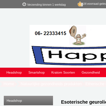
Uit voorraad gele
Verzending binnen 1 werkdag
Headshop
Smartshop
Kratom Soorten
Gezondheid
Home
Natuurlijke gezondheids produkten
Etherische 
Headshop
Esoterische geuroli