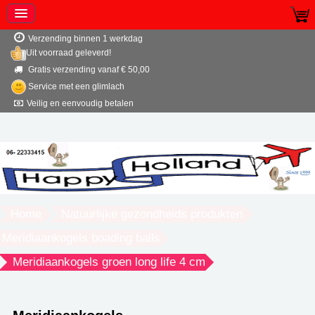
Verzending binnen 1 werkdag
Uit voorraad geleverd!
Gratis verzending vanaf € 50,00
Service met een glimlach
Veilig en eenvoudig betalen
Home
Natuurlijke gezondheids produkten
Meridiaankogels boading balls
Meridiaankogels groen long life 4 cm