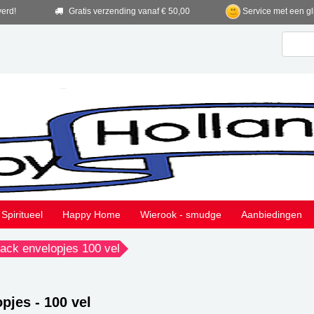
verd!
Gratis verzending vanaf € 50,00
Service met een gl
Spiritueel
Happy Home
Wierook - smudge
Aanbiedingen
ack envelopjes 100 vel
pjes - 100 vel