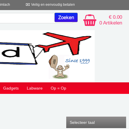
imlach
Veilig en eenvoudig betalen
€ 0.00
0 Artikelen
Gadgets
Labware
Op = Op
Selecteer taal