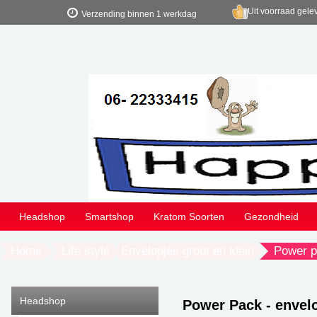
Uit voorraad gele
Verzending binnen 1 werkdag
Headshop
Smartshop
Kratom Soorten
Gezondheid
Home
Life style
Envelopjes groot en klein
Power p
Headshop
Power Pack - envelo