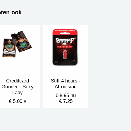
hten ook
Creditcard
Stiff 4 hours -
Grinder - Sexy
Afrodisiac
Lady
€ 8.95
nu
€ 5.00
€ 7.25