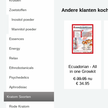
Kruiden
Andere klanten koc
Zoetstoffen
Inositol poeder
Mannitol poeder
Essences
Energy
Relax
Ecuadorian - All
Ethnobotanicals
in one Growkit
Psychedelics
€ 39.95
nu
€ 34.95
Aphrodisiac
Kratom Soorten
Rode Kratom