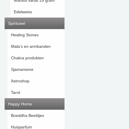
Manitol vanaf 25 gram
Edelweiss
Spiritueel
Healing Stones
Mala's en armbanden
Chakra produkten
Sjamanisme
Astroshop
Tarot
Happy Home
Boeddha Beeldjes
Huisparfum