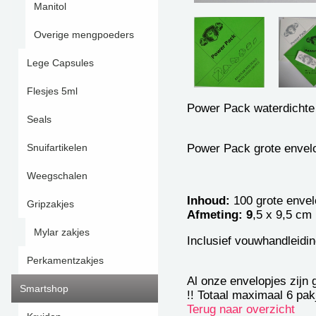
Manitol
Overige mengpoeders
Lege Capsules
Flesjes 5ml
Power Pack waterdichte 
Seals
Snuifartikelen
Power Pack grote envelo
Weegschalen
Inhoud:
100 grote enve
Gripzakjes
Afmeting: 9
,5 x 9,5 cm
Mylar zakjes
Inclusief vouwhandleidin
Perkamentzakjes
Al onze envelopjes zijn
Smartshop
!! Totaal maximaal 6 pakj
Terug naar overzicht