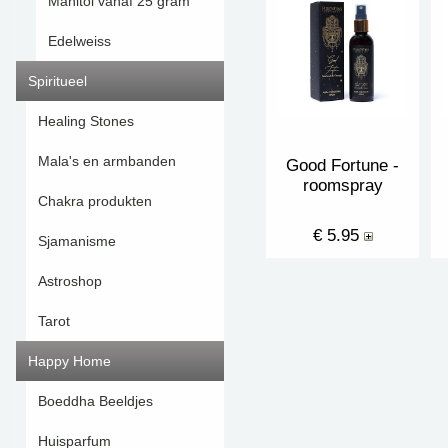
Manitol vanaf 25 gram
Edelweiss
Spiritueel
Healing Stones
Mala's en armbanden
Good Fortune -
roomspray
Chakra produkten
€ 5.95
Sjamanisme
Astroshop
Tarot
Happy Home
Boeddha Beeldjes
Huisparfum