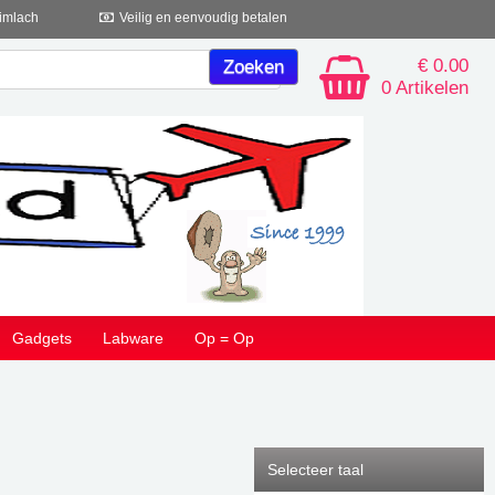
imlach
Veilig en eenvoudig betalen
€ 0.00
0 Artikelen
Gadgets
Labware
Op = Op
Selecteer taal