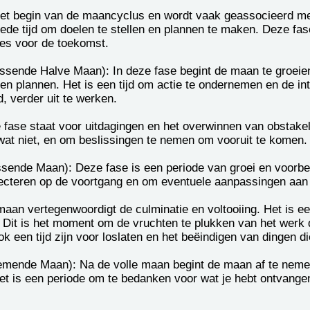
het begin van de maancyclus en wordt vaak geassocieerd met
oede tijd om doelen te stellen en plannen te maken. Deze fas
jes voor de toekomst.
sende Halve Maan): In deze fase begint de maan te groeien
en plannen. Het is een tijd om actie te ondernemen en de int
, verder uit te werken.
 fase staat voor uitdagingen en het overwinnen van obstakels
wat niet, en om beslissingen te nemen om vooruit te komen.
ende Maan): Deze fase is een periode van groei en voorber
eflecteren op de voortgang en om eventuele aanpassingen aan
maan vertegenwoordigt de culminatie en voltooiing. Het is ee
d. Dit is het moment om de vruchten te plukken van het werk d
 een tijd zijn voor loslaten en het beëindigen van dingen di
mende Maan): Na de volle maan begint de maan af te nemen.
 Het is een periode om te bedanken voor wat je hebt ontvang