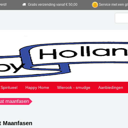
verd!
Gratis verzending vanaf € 50,00
Service met een gl
Spiritueel
Happy Home
Wierook - smudge
Aanbiedingen
aat maanfasen
at Maanfasen