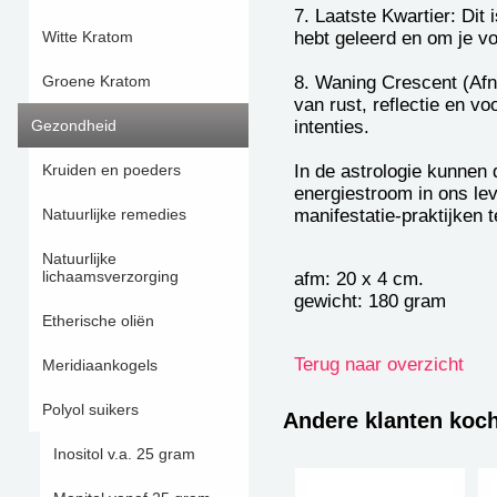
7. Laatste Kwartier: Dit 
hebt geleerd en om je vo
Witte Kratom
8. Waning Crescent (Afn
Groene Kratom
van rust, reflectie en v
intenties.
Gezondheid
In de astrologie kunnen
Kruiden en poeders
energiestroom in ons lev
manifestatie-praktijken t
Natuurlijke remedies
Natuurlijke
lichaamsverzorging
afm: 20 x 4 cm.
gewicht: 180 gram
Etherische oliën
Terug naar overzicht
Meridiaankogels
Polyol suikers
Andere klanten koc
Inositol v.a. 25 gram