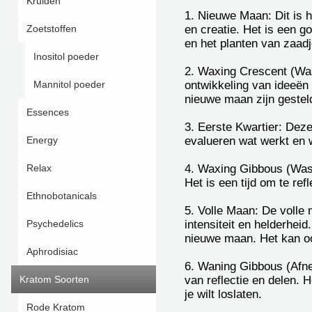
Kruiden
1. Nieuwe Maan: Dit is 
en creatie. Het is een g
Zoetstoffen
en het planten van zaad
Inositol poeder
2. Waxing Crescent (Was
ontwikkeling van ideeën 
Mannitol poeder
nieuwe maan zijn gesteld
Essences
3. Eerste Kwartier: Deze
evalueren wat werkt en 
Energy
4. Waxing Gibbous (Wass
Relax
Het is een tijd om te r
Ethnobotanicals
5. Volle Maan: De volle 
intensiteit en helderhei
Psychedelics
nieuwe maan. Het kan ook
Aphrodisiac
6. Waning Gibbous (Afne
van reflectie en delen.
Kratom Soorten
je wilt loslaten.
Rode Kratom