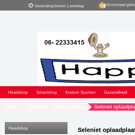
Uit voorraad gele
Verzending binnen 1 werkdag
Headshop
Smartshop
Kratom Soorten
Gezondheid
Home
Spiritueel
Healing stones
Seleniet oplaadpl
Headshop
Seleniet oplaadpla