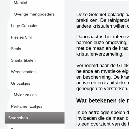
Manitol
Deze Seleniet oplaadplaa
Overige mengpoeders
praktijken. De reinigen
andere kristallen willen
Lege Capsules
Daarnaast is het interes
Flesjes 5ml
harmonieuze omgeving, w
met de maan en de krach
Seals
kristallenverzameling.
Snuifartikelen
Vernoemd naar de Grieks
helende en mystieke eige
Weegschalen
en bescherming. De krac
activeren en is uitsteke
Gripzakjes
geheugen te versterken.
Mylar zakjes
Wat betekenen de
Perkamentzakjes
In de astrologie spelen 
invloeden die de maan op
Smartshop
is een overzicht van de