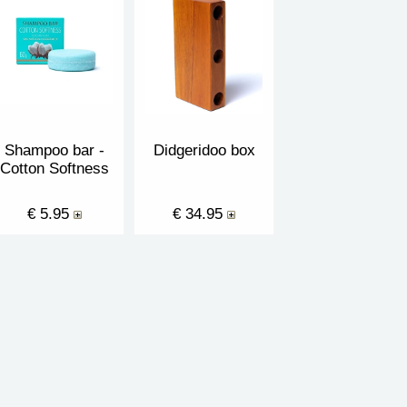
Shampoo bar -
Didgeridoo box
Cotton Softness
€ 5.95
€ 34.95