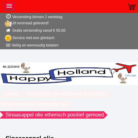
Verzending binnen 1 werkdag
Uit voorraad geleverd!
Gratis verzending vanaf € 50,00
Service met een glimlach
Veilig en eenvoudig betalen
Home
Natuurlijke gezondheids produkten
Etherische olie aromatherapie
Sinaasappel olie etherisch positief gemoed