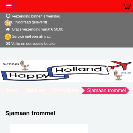
Verzending binnen 1 werkdag
Uit voorraad geleverd!
Gratis verzending vanaf € 50,00
Service met een glimlach
Veilig en eenvoudig betalen
Home
Spiritueel
Sjamanisme
Sjamaan trommel
Sjamaan trommel