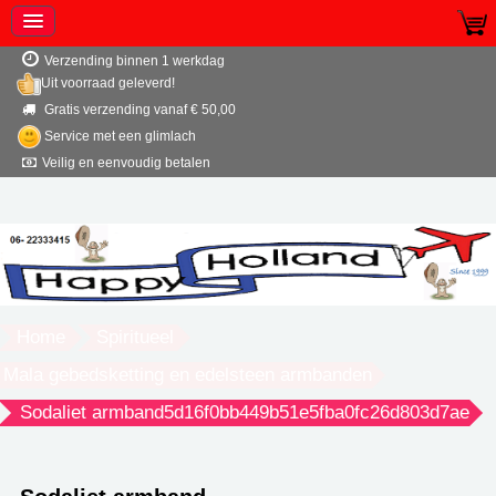
Verzending binnen 1 werkdag
Uit voorraad geleverd!
Gratis verzending vanaf € 50,00
Service met een glimlach
Veilig en eenvoudig betalen
Home
Spiritueel
Mala gebedsketting en edelsteen armbanden
Sodaliet armband5d16f0bb449b51e5fba0fc26d803d7ae