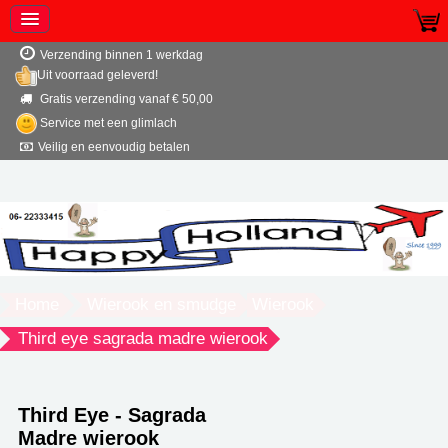
Verzending binnen 1 werkdag
Uit voorraad geleverd!
Gratis verzending vanaf € 50,00
Service met een glimlach
Veilig en eenvoudig betalen
Home
Wierook en smudge
Wierook
Third eye sagrada madre wierook
Third Eye - Sagrada
Madre wierook