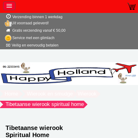
Verzending binnen 1 werkdag
Uit voorraad geleverd!
Gratis verzending vanaf € 50,00
Service met een glimlach
Veilig en eenvoudig betalen
Home
Wierook en smudge
Wierook
Tibetaanse wierook spiritual home
Tibetaanse wierook
Spiritual Home