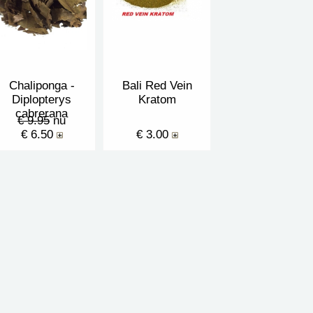
Chaliponga -
Bali Red Vein
Diplopterys
Kratom
cabrerana
€ 9.95
nu
€ 6.50
€ 3.00