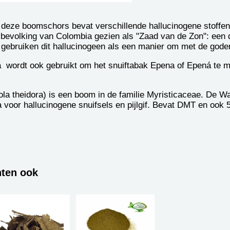
deze boomschors bevat verschillende hallucinogene stoffen 
bevolking van Colombia gezien als "Zaad van de Zon": een d
gebruiken dit hallucinogeen als een manier om met de god
a wordt ook gebruikt om het snuiftabak Epena of Epená te 
irola theidora) is een boom in de familie Myristicaceae. De
ra voor hallucinogene snuifsels en pijlgif. Bevat DMT en oo
hten ook