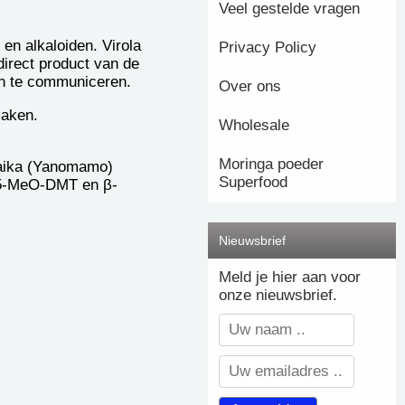
Veel gestelde vragen
en alkaloiden. Virola
Privacy Policy
irect product van de
en te communiceren.
Over ons
maken.
Wholesale
Moringa poeder
 Waika (Yanomamo)
Superfood
k 5-MeO-DMT en β-
Nieuwsbrief
Meld je hier aan voor
onze nieuwsbrief.