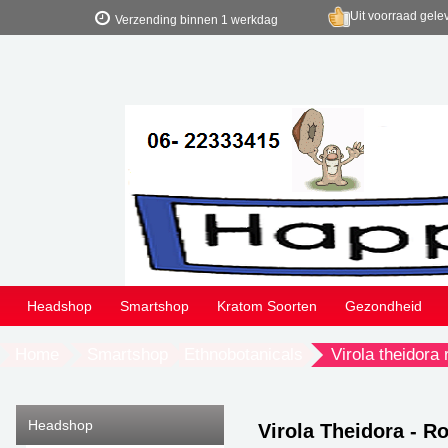
Uit voorraad gele
Verzending binnen 1 werkdag
Headshop
Smartshop
Kratom Soorten
Gezondheid
Home
Smartshop
Ethnobotanicals
Virola theidora 
Headshop
Virola Theidora - R