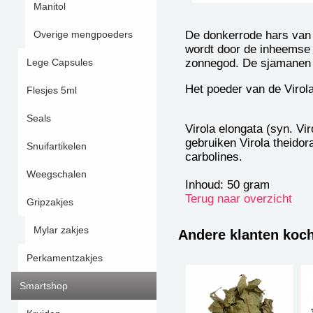
Manitol
De donkerrode hars van 
Overige mengpoeders
wordt door de inheemse 
zonnegod. De sjamanen 
Lege Capsules
Het poeder van de Virol
Flesjes 5ml
Seals
Virola elongata (syn. V
gebruiken Virola theido
Snuifartikelen
carbolines.
Weegschalen
Inhoud: 50 gram
Terug naar overzicht
Gripzakjes
Mylar zakjes
Andere klanten koc
Perkamentzakjes
Smartshop