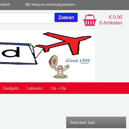
imlach
Veilig en eenvoudig betalen
€ 0.00
0 Artikelen
Gadgets
Labware
Op = Op
Selecteer taal