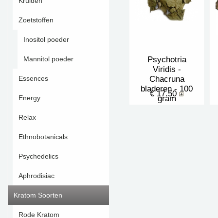
Kruiden
Zoetstoffen
Inositol poeder
Psychotria
Mannitol poeder
Viridis -
Chacruna
Essences
bladeren - 100
€ 17.50
gram
Energy
Relax
Ethnobotanicals
Psychedelics
Aphrodisiac
Kratom Soorten
Rode Kratom