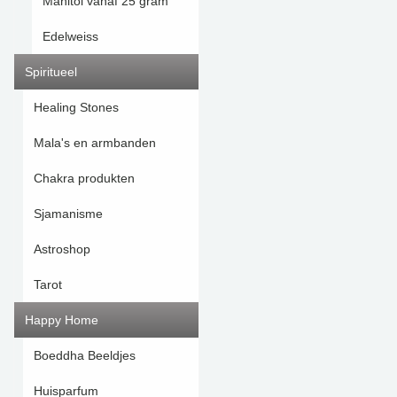
Manitol vanaf 25 gram
Edelweiss
Spiritueel
Healing Stones
Mala's en armbanden
Chakra produkten
Sjamanisme
Astroshop
Tarot
Happy Home
Boeddha Beeldjes
Huisparfum