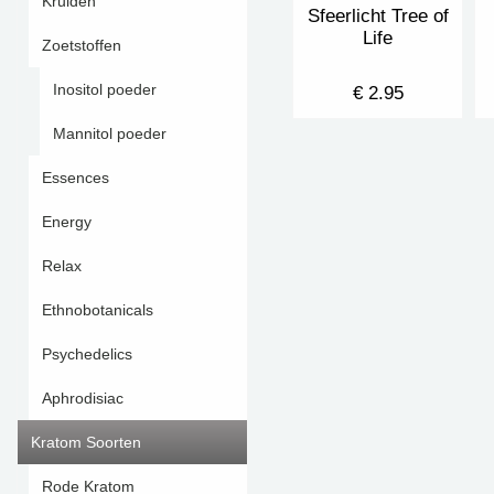
Kruiden
Sfeerlicht Tree of
Life
Zoetstoffen
Inositol poeder
€ 2.95
Mannitol poeder
Essences
Energy
Relax
Ethnobotanicals
Psychedelics
Aphrodisiac
Kratom Soorten
Rode Kratom