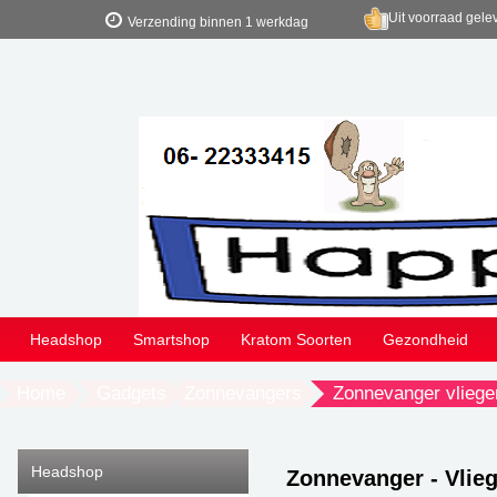
Uit voorraad gele
Verzending binnen 1 werkdag
Headshop
Smartshop
Kratom Soorten
Gezondheid
Home
Gadgets
Zonnevangers
Zonnevanger vliege
Headshop
Zonnevanger - Vlieg