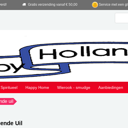
verd!
Gratis verzending vanaf € 50,00
Service met een gl
Spiritueel
Happy Home
Wierook - smudge
Aanbiedingen
nde uil
ende Uil