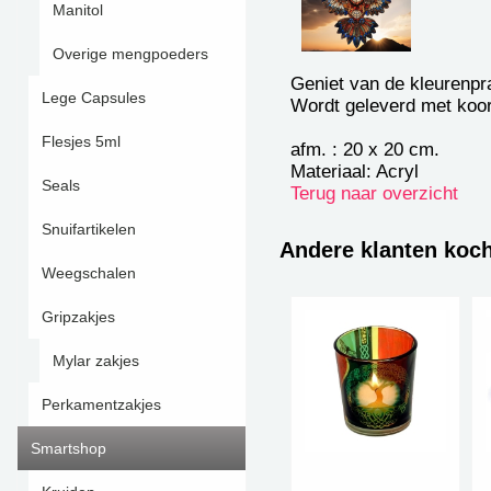
Manitol
Overige mengpoeders
Geniet van de kleurenpra
Lege Capsules
Wordt geleverd met koo
Flesjes 5ml
afm. : 20 x 20 cm.
Materiaal: Acryl
Seals
Terug naar overzicht
Snuifartikelen
Andere klanten koc
Weegschalen
Gripzakjes
Mylar zakjes
Perkamentzakjes
Smartshop