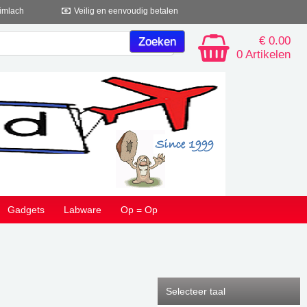
imlach
Veilig en eenvoudig betalen
€ 0.00
0 Artikelen
Gadgets
Labware
Op = Op
Selecteer taal