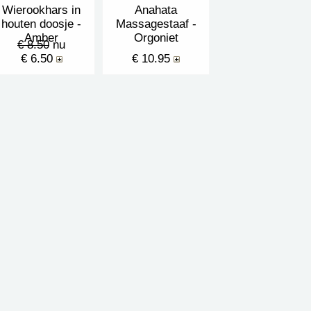
Wierookhars in
Anahata
houten doosje -
Massagestaaf -
Amber
Orgoniet
€ 8.50
nu
€ 6.50
€ 10.95