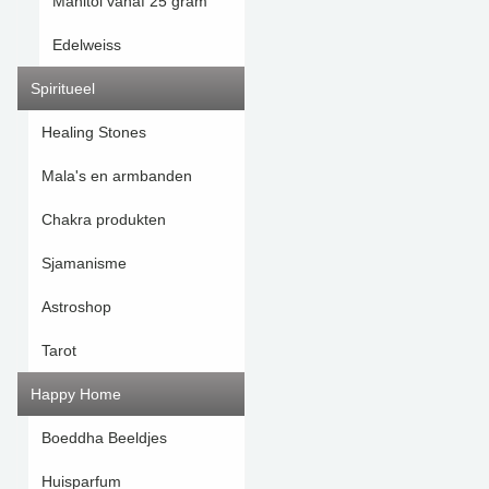
Manitol vanaf 25 gram
Edelweiss
Spiritueel
Healing Stones
Mala's en armbanden
Chakra produkten
Sjamanisme
Astroshop
Tarot
Happy Home
Boeddha Beeldjes
Huisparfum